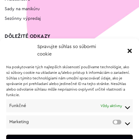
Sady na manikúru
Sezónny výpredaj
DÔLEŽITÉ ODKAZY
Spravujte súhlas so súbormi
Kontakt
cookie
Wishlist
Na poskytovanie tých najlepších skúseností používame technológie, ako
Vernostný program
sú súbory cookie na ukladanie a/alebo prístup k informáciám o zariadení.
Súhlas s týmito technológiami nám umožní spracovávať údaje, ako je
správanie pri prehliadaní alebo jedinečné ID na tejto stránke. Nesúhlas
O NÁKUPE
alebo odvolanie súhlasu môže nepriaznivo ovplyvniť určité vlastnosti a
funkcie.
Obchodné podmienky
Funkčné
Vždy aktívny
Vrátenie a reklamácia tovaru
Zásady používania súborov cookie (EÚ)
Marketing
Ochrana osobných údajov