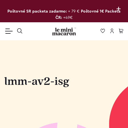
+
Poštovné SR packeta zadarmo:
+ 79 €
Poštovné 1€ Packeta
ČR:
+49€
lmm-av2-isg