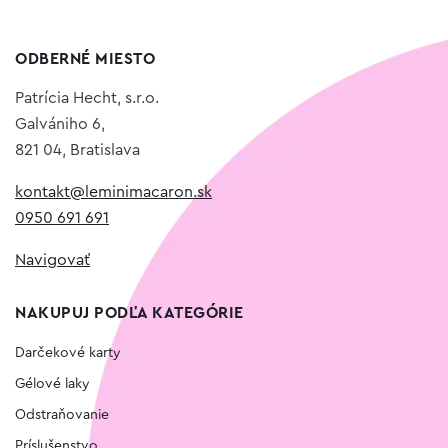
ODBERNÉ MIESTO
Patrícia Hecht, s.r.o.
Galvániho 6,
821 04, Bratislava
kontakt@leminimacaron.sk
0950 691 691
Navigovať
NAKUPUJ PODĽA KATEGÓRIE
Darčekové karty
Gélové laky
Odstraňovanie
Príslušenstvo