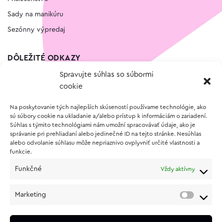
Sady na manikúru
Sezónny výpredaj
DÔLEŽITÉ ODKAZY
Spravujte súhlas so súbormi
Kontakt
cookie
Wishlist
Na poskytovanie tých najlepších skúseností používame technológie, ako
Vernostný program
sú súbory cookie na ukladanie a/alebo prístup k informáciám o zariadení.
Súhlas s týmito technológiami nám umožní spracovávať údaje, ako je
správanie pri prehliadaní alebo jedinečné ID na tejto stránke. Nesúhlas
O NÁKUPE
alebo odvolanie súhlasu môže nepriaznivo ovplyvniť určité vlastnosti a
funkcie.
Obchodné podmienky
Funkčné
Vždy aktívny
Vrátenie a reklamácia tovaru
Zásady používania súborov cookie (EÚ)
Marketing
Ochrana osobných údajov