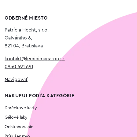
ODBERNÉ MIESTO
Patrícia Hecht, s.r.o.
Galvániho 6,
821 04, Bratislava
kontakt@leminimacaron.sk
0950 691 691
Navigovať
NAKUPUJ PODĽA KATEGÓRIE
Darčekové karty
Gélové laky
Odstraňovanie
Príslušenstvo