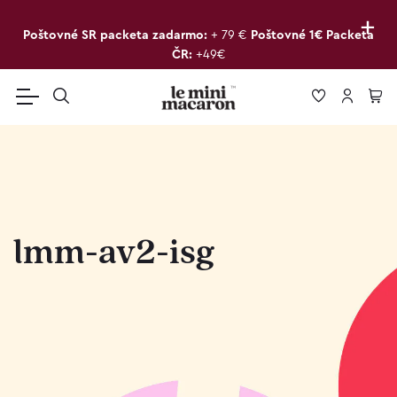
+
Poštovné SR packeta zadarmo:
+ 79 €
Poštovné 1€ Packeta
ČR:
+49€
lmm-av2-isg