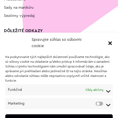
Sady na manikúru
Sezónny výpredaj
DÔLEŽITÉ ODKAZY
Spravujte súhlas so súbormi
Kontakt
cookie
Wishlist
Na poskytovanie tých najlepších skúseností používame technológie, ako
Vernostný program
sú súbory cookie na ukladanie a/alebo prístup k informáciám o zariadení.
Súhlas s týmito technológiami nám umožní spracovávať údaje, ako je
správanie pri prehliadaní alebo jedinečné ID na tejto stránke. Nesúhlas
O NÁKUPE
alebo odvolanie súhlasu môže nepriaznivo ovplyvniť určité vlastnosti a
funkcie.
Obchodné podmienky
Funkčné
Vždy aktívny
Vrátenie a reklamácia tovaru
Zásady používania súborov cookie (EÚ)
Marketing
Ochrana osobných údajov