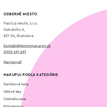
ODBERNÉ MIESTO
Patrícia Hecht, s.r.o.
Galvániho 6,
821 04, Bratislava
kontakt@leminimacaron.sk
0950 691 691
Navigovať
NAKUPUJ PODĽA KATEGÓRIE
Darčekové karty
Gélové laky
Odstraňovanie
Príslušenstvo