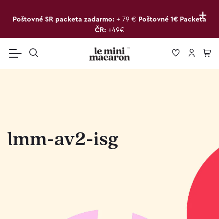
+
Poštovné SR packeta zadarmo:
+ 79 €
Poštovné 1€ Packeta
ČR:
+49€
lmm-av2-isg