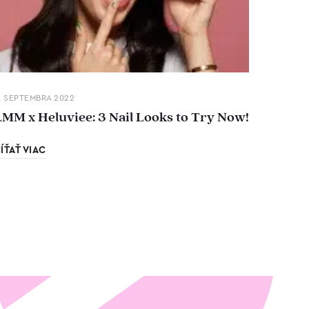
. SEPTEMBRA 2022
LMM x Heluviee: 3 Nail Looks to Try Now!
ÍŤAŤ VIAC