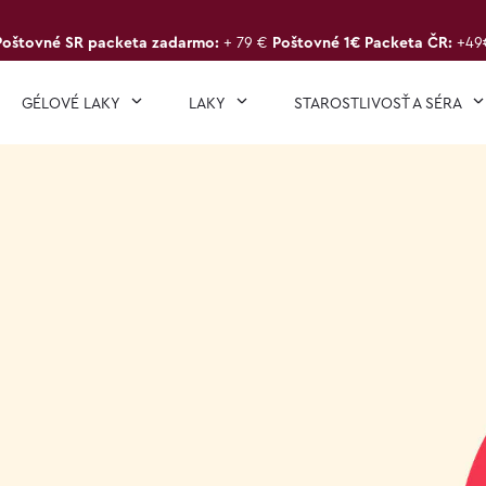
Poštovné SR packeta zadarmo:
+ 79 €
Poštovné 1€ Packeta ČR:
+49
GÉLOVÉ LAKY
LAKY
STAROSTLIVOSŤ A SÉRA