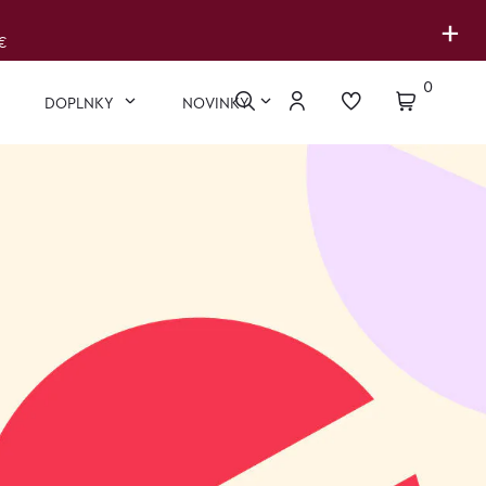
+
€
0
DOPLNKY
NOVINKY