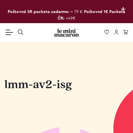
+
Poštovné SR packeta zadarmo:
+ 79 €
Poštovné 1€ Packeta
ČR:
+49€
lmm-av2-isg