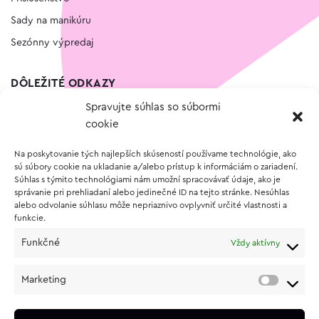
Sady na manikúru
Sezónny výpredaj
DÔLEŽITÉ ODKAZY
Spravujte súhlas so súbormi
Kontakt
cookie
Wishlist
Na poskytovanie tých najlepších skúseností používame technológie, ako
Vernostný program
sú súbory cookie na ukladanie a/alebo prístup k informáciám o zariadení.
Súhlas s týmito technológiami nám umožní spracovávať údaje, ako je
správanie pri prehliadaní alebo jedinečné ID na tejto stránke. Nesúhlas
O NÁKUPE
alebo odvolanie súhlasu môže nepriaznivo ovplyvniť určité vlastnosti a
funkcie.
Obchodné podmienky
Funkčné
Vždy aktívny
Vrátenie a reklamácia tovaru
Zásady používania súborov cookie (EÚ)
Marketing
Ochrana osobných údajov