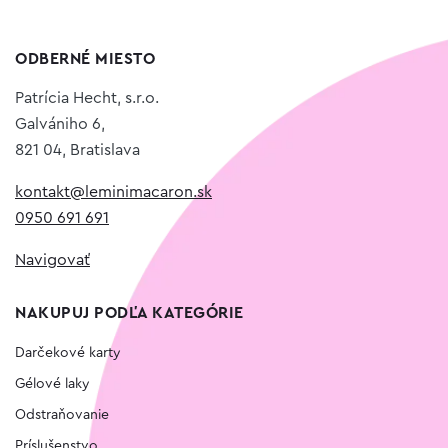
ODBERNÉ MIESTO
Patrícia Hecht, s.r.o.
Galvániho 6,
821 04, Bratislava
kontakt@leminimacaron.sk
0950 691 691
Navigovať
NAKUPUJ PODĽA KATEGÓRIE
Darčekové karty
Gélové laky
Odstraňovanie
Príslušenstvo