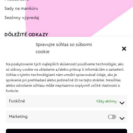
Sady na manikúru
Sezónny výpredaj
DÔLEŽITÉ ODKAZY
Spravujte súhlas so súbormi
Kontakt
cookie
Wishlist
Na poskytovanie tých najlepších skúseností používame technológie, ako
Vernostný program
sú súbory cookie na ukladanie a/alebo prístup k informáciám o zariadení.
Súhlas s týmito technológiami nám umožní spracovávať údaje, ako je
správanie pri prehliadaní alebo jedinečné ID na tejto stránke. Nesúhlas
O NÁKUPE
alebo odvolanie súhlasu môže nepriaznivo ovplyvniť určité vlastnosti a
funkcie.
Obchodné podmienky
Funkčné
Vždy aktívny
Vrátenie a reklamácia tovaru
Zásady používania súborov cookie (EÚ)
Marketing
Ochrana osobných údajov