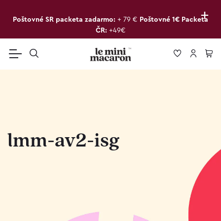
+
Poštovné SR packeta zadarmo:
+ 79 €
Poštovné 1€ Packeta
ČR:
+49€
lmm-av2-isg