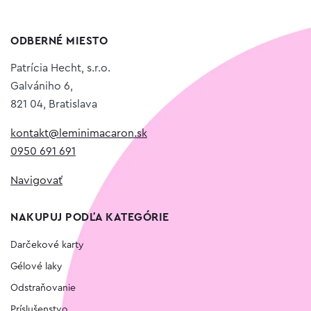
ODBERNÉ MIESTO
Patrícia Hecht, s.r.o.
Galvániho 6,
821 04, Bratislava
kontakt@leminimacaron.sk
0950 691 691
Navigovať
NAKUPUJ PODĽA KATEGÓRIE
Darčekové karty
Gélové laky
Odstraňovanie
Príslušenstvo