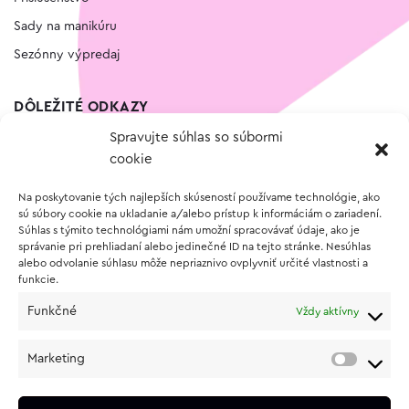
Sady na manikúru
Sezónny výpredaj
DÔLEŽITÉ ODKAZY
Spravujte súhlas so súbormi
Kontakt
cookie
Wishlist
Na poskytovanie tých najlepších skúseností používame technológie, ako
Vernostný program
sú súbory cookie na ukladanie a/alebo prístup k informáciám o zariadení.
Súhlas s týmito technológiami nám umožní spracovávať údaje, ako je
správanie pri prehliadaní alebo jedinečné ID na tejto stránke. Nesúhlas
O NÁKUPE
alebo odvolanie súhlasu môže nepriaznivo ovplyvniť určité vlastnosti a
funkcie.
Obchodné podmienky
Funkčné
Vždy aktívny
Vrátenie a reklamácia tovaru
Zásady používania súborov cookie (EÚ)
Marketing
Ochrana osobných údajov