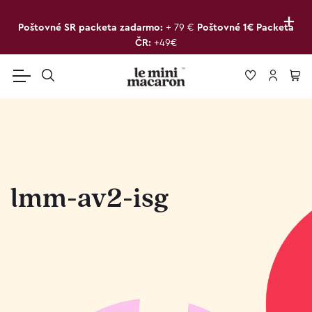
+
Poštovné SR packeta zadarmo:
+ 79 €
Poštovné 1€ Packeta
ČR:
+49€
lmm-av2-isg