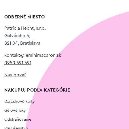
ODBERNÉ MIESTO
Patrícia Hecht, s.r.o.
Galvániho 6,
821 04, Bratislava
kontakt@leminimacaron.sk
0950 691 691
Navigovať
NAKUPUJ PODĽA KATEGÓRIE
Darčekové karty
Gélové laky
Odstraňovanie
Príslušenstvo