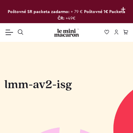
+
Poštovné SR packeta zadarmo:
+ 79 €
Poštovné 1€ Packeta
ČR:
+49€
lmm-av2-isg