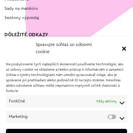
Sady na manikúru
Sezónny výpredaj
DÔLEŽITÉ ODKAZY
Spravujte súhlas so súbormi
Kontakt
cookie
Wishlist
Na poskytovanie tých najlepších skúseností používame technológie, ako
Vernostný program
sú súbory cookie na ukladanie a/alebo prístup k informáciám o zariadení.
Súhlas s týmito technológiami nám umožní spracovávať údaje, ako je
správanie pri prehliadaní alebo jedinečné ID na tejto stránke. Nesúhlas
O NÁKUPE
alebo odvolanie súhlasu môže nepriaznivo ovplyvniť určité vlastnosti a
funkcie.
Obchodné podmienky
Funkčné
Vždy aktívny
Vrátenie a reklamácia tovaru
Zásady používania súborov cookie (EÚ)
Marketing
Ochrana osobných údajov