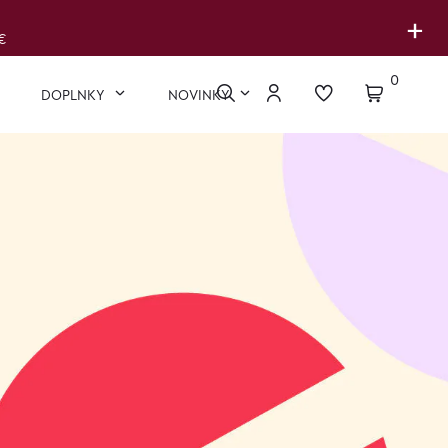
+
€
0
DOPLNKY
NOVINKY