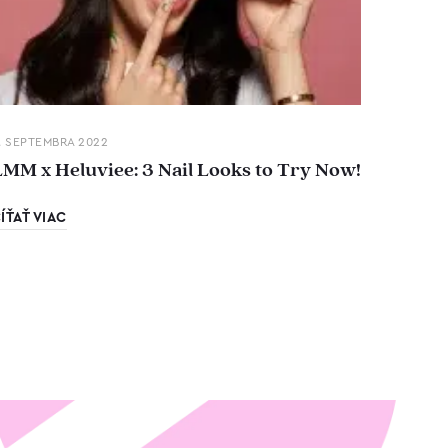
. SEPTEMBRA 2022
LMM x Heluviee: 3 Nail Looks to Try Now!
ÍŤAŤ VIAC