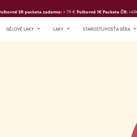
Poštovné SR packeta zadarmo:
+ 79 €
Poštovné 1€ Packeta ČR:
+49
GÉLOVÉ LAKY
LAKY
STAROSTLIVOSŤ A SÉRA