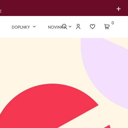
+
€
0
DOPLNKY
NOVINKY