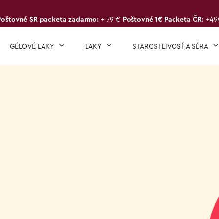
Poštovné SR packeta zadarmo:
+ 79 €
Poštovné 1€ Packeta ČR:
+49
GÉLOVÉ LAKY
LAKY
STAROSTLIVOSŤ A SÉRA