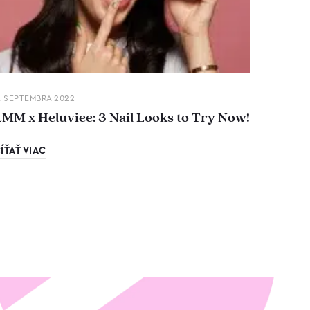
. SEPTEMBRA 2022
LMM x Heluviee: 3 Nail Looks to Try Now!
ÍŤAŤ VIAC