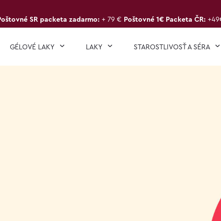
Poštovné SR packeta zadarmo:
+ 79 €
Poštovné 1€ Packeta ČR:
+49
GÉLOVÉ LAKY
LAKY
STAROSTLIVOSŤ A SÉRA