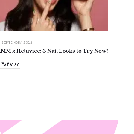
. SEPTEMBRA 2022
LMM x Heluviee: 3 Nail Looks to Try Now!
ÍŤAŤ VIAC