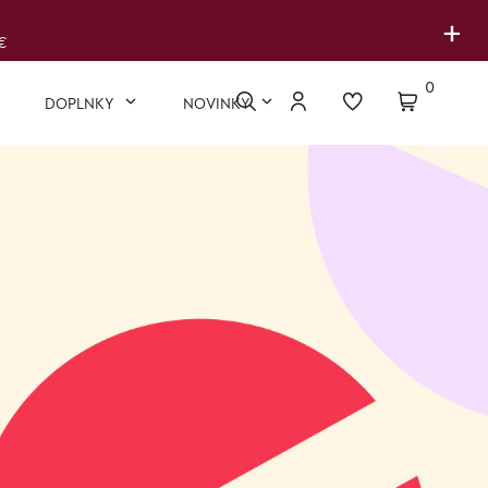
+
€
0
DOPLNKY
NOVINKY