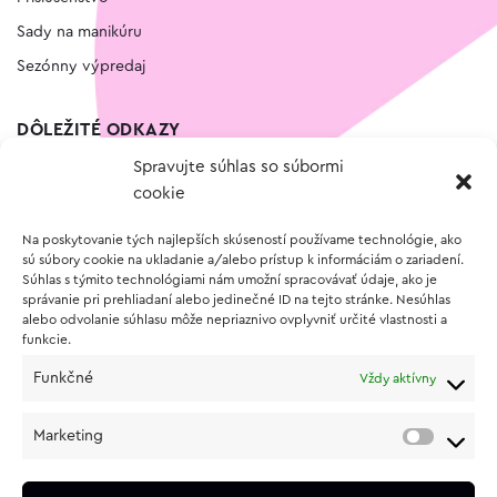
Sady na manikúru
Sezónny výpredaj
DÔLEŽITÉ ODKAZY
Spravujte súhlas so súbormi
Kontakt
cookie
Wishlist
Na poskytovanie tých najlepších skúseností používame technológie, ako
Vernostný program
sú súbory cookie na ukladanie a/alebo prístup k informáciám o zariadení.
Súhlas s týmito technológiami nám umožní spracovávať údaje, ako je
správanie pri prehliadaní alebo jedinečné ID na tejto stránke. Nesúhlas
O NÁKUPE
alebo odvolanie súhlasu môže nepriaznivo ovplyvniť určité vlastnosti a
funkcie.
Obchodné podmienky
Funkčné
Vždy aktívny
Vrátenie a reklamácia tovaru
Zásady používania súborov cookie (EÚ)
Marketing
Ochrana osobných údajov