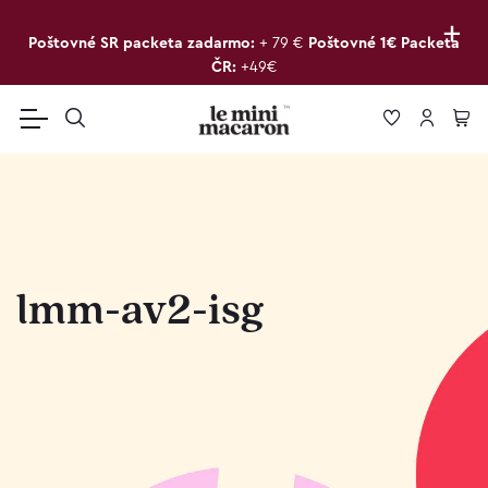
+
Poštovné SR packeta zadarmo:
+ 79 €
Poštovné 1€ Packeta
ČR:
+49€
lmm-av2-isg