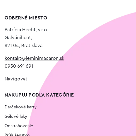
ODBERNÉ MIESTO
Patrícia Hecht, s.r.o.
Galvániho 6,
821 04, Bratislava
kontakt@leminimacaron.sk
0950 691 691
Navigovať
NAKUPUJ PODĽA KATEGÓRIE
Darčekové karty
Gélové laky
Odstraňovanie
Príslušenstvo