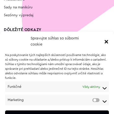
Sady na manikúru
Sezónny výpredaj
DÔLEŽITÉ ODKAZY
Spravujte súhlas so súbormi
Kontakt
cookie
Wishlist
Na poskytovanie tých najlepších skúseností používame technológie, ako
Vernostný program
sú súbory cookie na ukladanie a/alebo prístup k informáciám o zariadení.
Súhlas s týmito technológiami nám umožní spracovávať údaje, ako je
správanie pri prehliadaní alebo jedinečné ID na tejto stránke. Nesúhlas
O NÁKUPE
alebo odvolanie súhlasu môže nepriaznivo ovplyvniť určité vlastnosti a
funkcie.
Obchodné podmienky
Funkčné
Vždy aktívny
Vrátenie a reklamácia tovaru
Zásady používania súborov cookie (EÚ)
Marketing
Ochrana osobných údajov