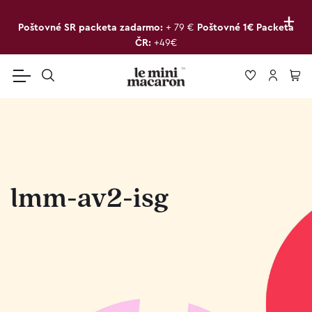
+
Poštovné SR packeta zadarmo:
+ 79 €
Poštovné 1€ Packeta
ČR:
+49€
lmm-av2-isg