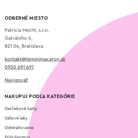
ODBERNÉ MIESTO
Patrícia Hecht, s.r.o.
Galvániho 6,
821 04, Bratislava
kontakt@leminimacaron.sk
0950 691 691
Navigovať
NAKUPUJ PODĽA KATEGÓRIE
Darčekové karty
Gélové laky
Odstraňovanie
Príslušenstvo