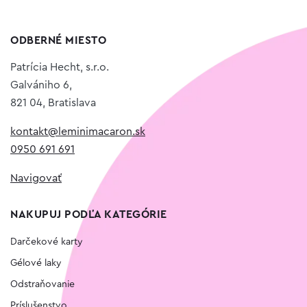
ODBERNÉ MIESTO
Patrícia Hecht, s.r.o.
Galvániho 6,
821 04, Bratislava
kontakt@leminimacaron.sk
0950 691 691
Navigovať
NAKUPUJ PODĽA KATEGÓRIE
Darčekové karty
Gélové laky
Odstraňovanie
Príslušenstvo