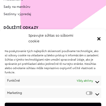
Sady na manikúru
Sezónny výpredaj
DÔLEŽITÉ ODKAZY
Spravujte súhlas so súbormi
Kontakt
cookie
Wishlist
Na poskytovanie tých najlepších skúseností používame technológie, ako
Vernostný program
sú súbory cookie na ukladanie a/alebo prístup k informáciám o zariadení.
Súhlas s týmito technológiami nám umožní spracovávať údaje, ako je
správanie pri prehliadaní alebo jedinečné ID na tejto stránke. Nesúhlas
O NÁKUPE
alebo odvolanie súhlasu môže nepriaznivo ovplyvniť určité vlastnosti a
funkcie.
Obchodné podmienky
Funkčné
Vždy aktívny
Vrátenie a reklamácia tovaru
Zásady používania súborov cookie (EÚ)
Marketing
Ochrana osobných údajov