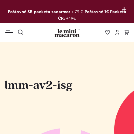
+
Poštovné SR packeta zadarmo:
+ 79 €
Poštovné 1€ Packeta
ČR:
+49€
lmm-av2-isg