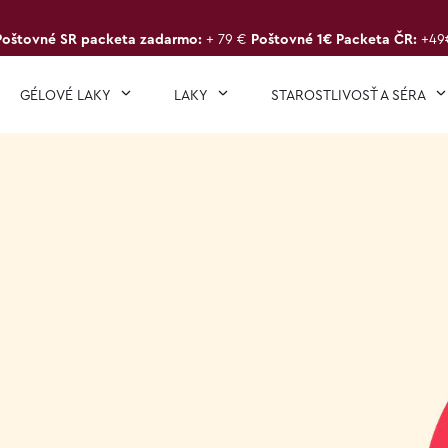
Poštovné SR packeta zadarmo:
+ 79 €
Poštovné 1€ Packeta ČR:
+49
GÉLOVÉ LAKY
LAKY
STAROSTLIVOSŤ A SÉRA