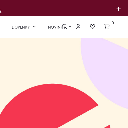
+
€
0
DOPLNKY
NOVINKY