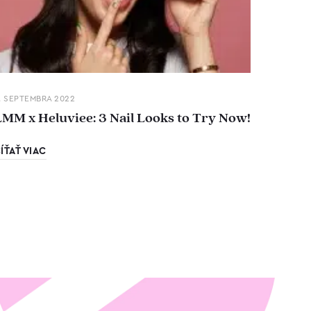
. SEPTEMBRA 2022
LMM x Heluviee: 3 Nail Looks to Try Now!
ÍŤAŤ VIAC