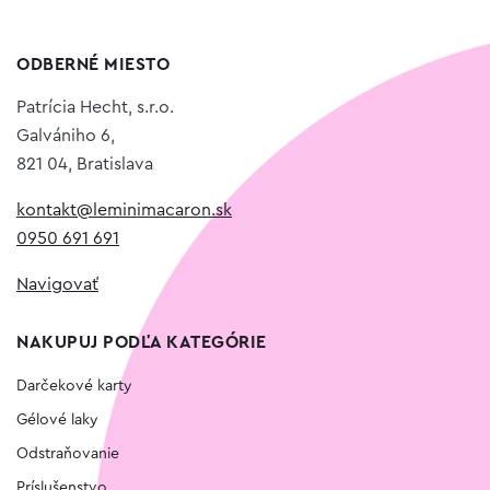
ODBERNÉ MIESTO
Patrícia Hecht, s.r.o.
Galvániho 6,
821 04, Bratislava
kontakt@leminimacaron.sk
0950 691 691
Navigovať
NAKUPUJ PODĽA KATEGÓRIE
Darčekové karty
Gélové laky
Odstraňovanie
Príslušenstvo