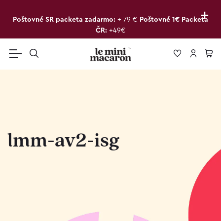
+
Poštovné SR packeta zadarmo:
+ 79 €
Poštovné 1€ Packeta
ČR:
+49€
lmm-av2-isg