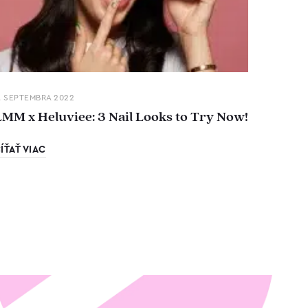
. SEPTEMBRA 2022
LMM x Heluviee: 3 Nail Looks to Try Now!
ÍŤAŤ VIAC