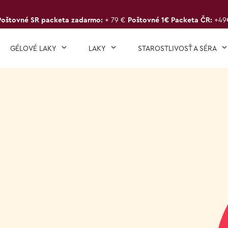
Poštovné SR packeta zadarmo:
+ 79 €
Poštovné 1€ Packeta ČR:
+49
GÉLOVÉ LAKY
LAKY
STAROSTLIVOSŤ A SÉRA