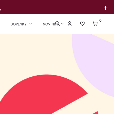
+
€
0
DOPLNKY
NOVINKY