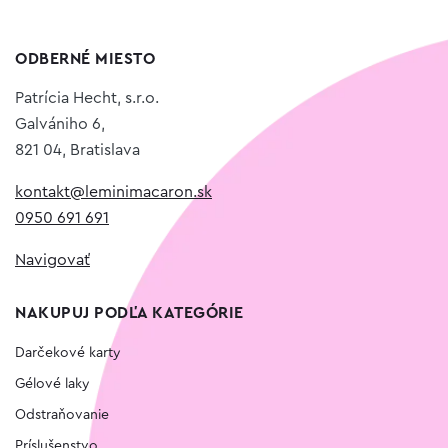
ODBERNÉ MIESTO
Patrícia Hecht, s.r.o.
Galvániho 6,
821 04, Bratislava
kontakt@leminimacaron.sk
0950 691 691
Navigovať
NAKUPUJ PODĽA KATEGÓRIE
Darčekové karty
Gélové laky
Odstraňovanie
Príslušenstvo