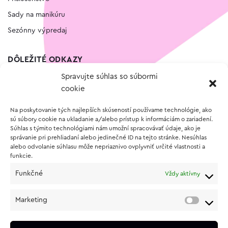
Sady na manikúru
Sezónny výpredaj
DÔLEŽITÉ ODKAZY
Spravujte súhlas so súbormi
Kontakt
cookie
Wishlist
Na poskytovanie tých najlepších skúseností používame technológie, ako
Vernostný program
sú súbory cookie na ukladanie a/alebo prístup k informáciám o zariadení.
Súhlas s týmito technológiami nám umožní spracovávať údaje, ako je
správanie pri prehliadaní alebo jedinečné ID na tejto stránke. Nesúhlas
O NÁKUPE
alebo odvolanie súhlasu môže nepriaznivo ovplyvniť určité vlastnosti a
funkcie.
Obchodné podmienky
Funkčné
Vždy aktívny
Vrátenie a reklamácia tovaru
Zásady používania súborov cookie (EÚ)
Marketing
Ochrana osobných údajov