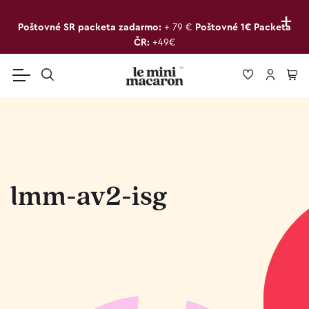
+
Poštovné SR packeta zadarmo:
+ 79 €
Poštovné 1€ Packeta
ČR:
+49€
lmm-av2-isg