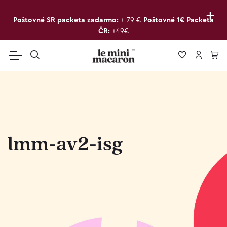
+
Poštovné SR packeta zadarmo:
+ 79 €
Poštovné 1€ Packeta
ČR:
+49€
lmm-av2-isg