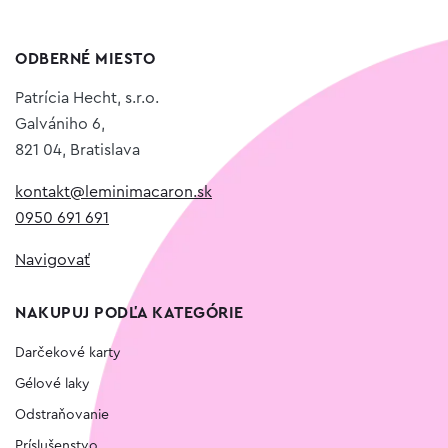
ODBERNÉ MIESTO
Patrícia Hecht, s.r.o.
Galvániho 6,
821 04, Bratislava
kontakt@leminimacaron.sk
0950 691 691
Navigovať
NAKUPUJ PODĽA KATEGÓRIE
Darčekové karty
Gélové laky
Odstraňovanie
Príslušenstvo