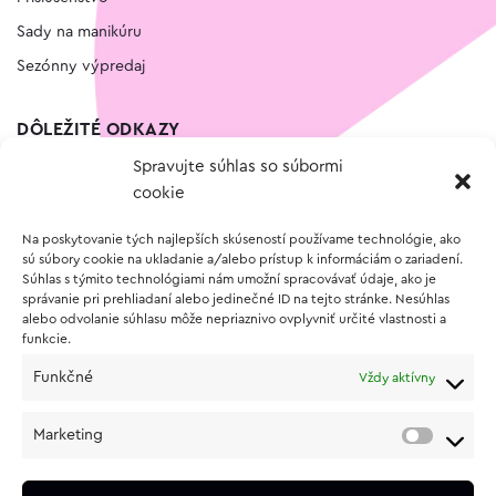
Sady na manikúru
Sezónny výpredaj
DÔLEŽITÉ ODKAZY
Spravujte súhlas so súbormi
Kontakt
cookie
Wishlist
Na poskytovanie tých najlepších skúseností používame technológie, ako
Vernostný program
sú súbory cookie na ukladanie a/alebo prístup k informáciám o zariadení.
Súhlas s týmito technológiami nám umožní spracovávať údaje, ako je
správanie pri prehliadaní alebo jedinečné ID na tejto stránke. Nesúhlas
O NÁKUPE
alebo odvolanie súhlasu môže nepriaznivo ovplyvniť určité vlastnosti a
funkcie.
Obchodné podmienky
Funkčné
Vždy aktívny
Vrátenie a reklamácia tovaru
Zásady používania súborov cookie (EÚ)
Marketing
Ochrana osobných údajov