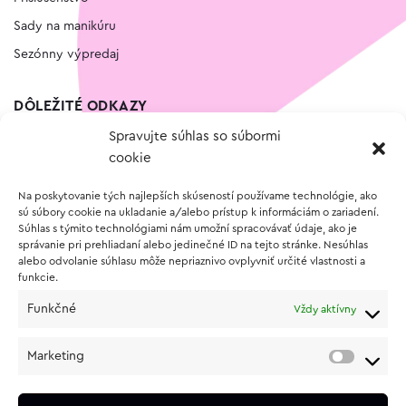
Sady na manikúru
Sezónny výpredaj
DÔLEŽITÉ ODKAZY
Spravujte súhlas so súbormi
Kontakt
cookie
Wishlist
Na poskytovanie tých najlepších skúseností používame technológie, ako
Vernostný program
sú súbory cookie na ukladanie a/alebo prístup k informáciám o zariadení.
Súhlas s týmito technológiami nám umožní spracovávať údaje, ako je
správanie pri prehliadaní alebo jedinečné ID na tejto stránke. Nesúhlas
O NÁKUPE
alebo odvolanie súhlasu môže nepriaznivo ovplyvniť určité vlastnosti a
funkcie.
Obchodné podmienky
Funkčné
Vždy aktívny
Vrátenie a reklamácia tovaru
Zásady používania súborov cookie (EÚ)
Marketing
Ochrana osobných údajov