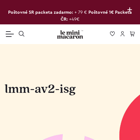
+
Poštovné SR packeta zadarmo:
+ 79 €
Poštovné 1€ Packeta
ČR:
+49€
lmm-av2-isg