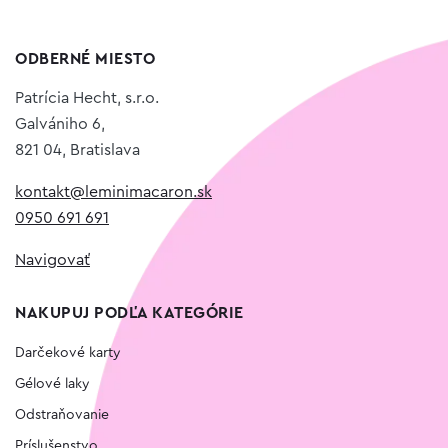
ODBERNÉ MIESTO
Patrícia Hecht, s.r.o.
Galvániho 6,
821 04, Bratislava
kontakt@leminimacaron.sk
0950 691 691
Navigovať
NAKUPUJ PODĽA KATEGÓRIE
Darčekové karty
Gélové laky
Odstraňovanie
Príslušenstvo