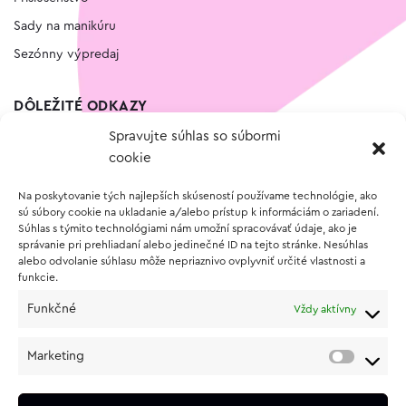
Sady na manikúru
Sezónny výpredaj
DÔLEŽITÉ ODKAZY
Spravujte súhlas so súbormi
Kontakt
cookie
Wishlist
Na poskytovanie tých najlepších skúseností používame technológie, ako
Vernostný program
sú súbory cookie na ukladanie a/alebo prístup k informáciám o zariadení.
Súhlas s týmito technológiami nám umožní spracovávať údaje, ako je
správanie pri prehliadaní alebo jedinečné ID na tejto stránke. Nesúhlas
O NÁKUPE
alebo odvolanie súhlasu môže nepriaznivo ovplyvniť určité vlastnosti a
funkcie.
Obchodné podmienky
Funkčné
Vždy aktívny
Vrátenie a reklamácia tovaru
Zásady používania súborov cookie (EÚ)
Marketing
Ochrana osobných údajov