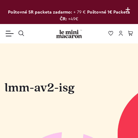
+
Poštovné SR packeta zadarmo:
+ 79 €
Poštovné 1€ Packeta
ČR:
+49€
lmm-av2-isg