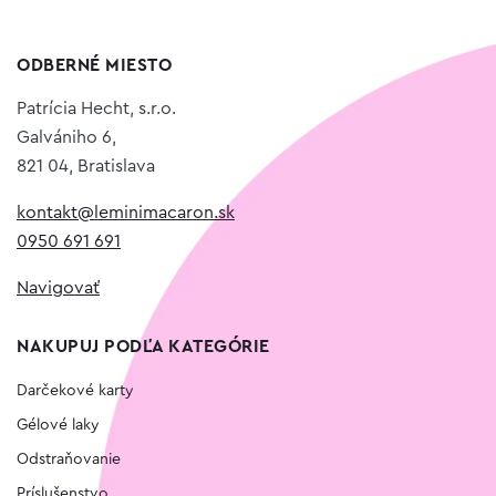
ODBERNÉ MIESTO
Patrícia Hecht, s.r.o.
Galvániho 6,
821 04, Bratislava
kontakt@leminimacaron.sk
0950 691 691
Navigovať
NAKUPUJ PODĽA KATEGÓRIE
Darčekové karty
Gélové laky
Odstraňovanie
Príslušenstvo