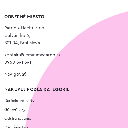
ODBERNÉ MIESTO
Patrícia Hecht, s.r.o.
Galvániho 6,
821 04, Bratislava
kontakt@leminimacaron.sk
0950 691 691
Navigovať
NAKUPUJ PODĽA KATEGÓRIE
Darčekové karty
Gélové laky
Odstraňovanie
Príslušenstvo