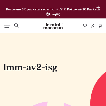
+
Poštovné SR packeta zadarmo:
+ 79 €
Poštovné 1€ Packeta
ČR:
+49€
lmm-av2-isg