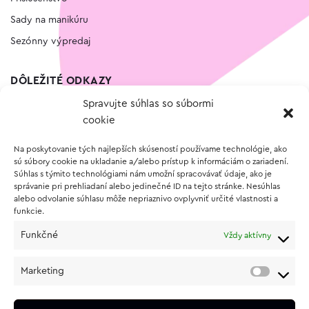
Sady na manikúru
Sezónny výpredaj
DÔLEŽITÉ ODKAZY
Spravujte súhlas so súbormi
Kontakt
cookie
Wishlist
Na poskytovanie tých najlepších skúseností používame technológie, ako
Vernostný program
sú súbory cookie na ukladanie a/alebo prístup k informáciám o zariadení.
Súhlas s týmito technológiami nám umožní spracovávať údaje, ako je
správanie pri prehliadaní alebo jedinečné ID na tejto stránke. Nesúhlas
O NÁKUPE
alebo odvolanie súhlasu môže nepriaznivo ovplyvniť určité vlastnosti a
funkcie.
Obchodné podmienky
Funkčné
Vždy aktívny
Vrátenie a reklamácia tovaru
Zásady používania súborov cookie (EÚ)
Marketing
Ochrana osobných údajov