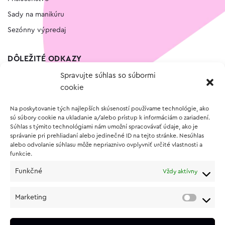
Sady na manikúru
Sezónny výpredaj
DÔLEŽITÉ ODKAZY
Spravujte súhlas so súbormi
Kontakt
cookie
Wishlist
Na poskytovanie tých najlepších skúseností používame technológie, ako
Vernostný program
sú súbory cookie na ukladanie a/alebo prístup k informáciám o zariadení.
Súhlas s týmito technológiami nám umožní spracovávať údaje, ako je
správanie pri prehliadaní alebo jedinečné ID na tejto stránke. Nesúhlas
O NÁKUPE
alebo odvolanie súhlasu môže nepriaznivo ovplyvniť určité vlastnosti a
funkcie.
Obchodné podmienky
Funkčné
Vždy aktívny
Vrátenie a reklamácia tovaru
Zásady používania súborov cookie (EÚ)
Marketing
Ochrana osobných údajov