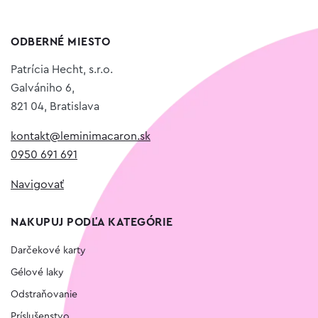
ODBERNÉ MIESTO
Patrícia Hecht, s.r.o.
Galvániho 6,
821 04, Bratislava
kontakt@leminimacaron.sk
0950 691 691
Navigovať
NAKUPUJ PODĽA KATEGÓRIE
Darčekové karty
Gélové laky
Odstraňovanie
Príslušenstvo