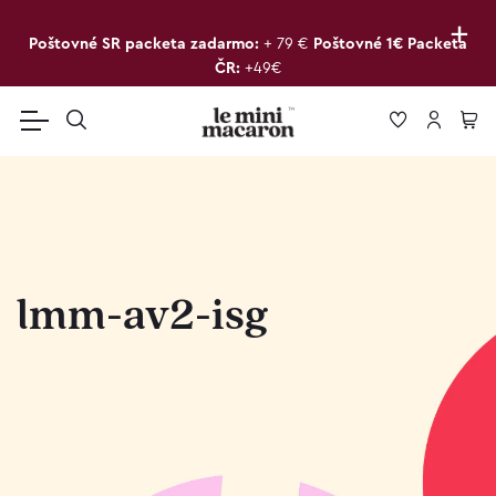
+
Poštovné SR packeta zadarmo:
+ 79 €
Poštovné 1€ Packeta
ČR:
+49€
lmm-av2-isg