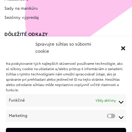
Sady na manikúru
Sezónny výpredaj
DÔLEŽITÉ ODKAZY
Spravujte súhlas so súbormi
Kontakt
cookie
Wishlist
Na poskytovanie tých najlepších skúseností používame technológie, ako
Vernostný program
sú súbory cookie na ukladanie a/alebo prístup k informáciám o zariadení.
Súhlas s týmito technológiami nám umožní spracovávať údaje, ako je
správanie pri prehliadaní alebo jedinečné ID na tejto stránke. Nesúhlas
O NÁKUPE
alebo odvolanie súhlasu môže nepriaznivo ovplyvniť určité vlastnosti a
funkcie.
Obchodné podmienky
Funkčné
Vždy aktívny
Vrátenie a reklamácia tovaru
Zásady používania súborov cookie (EÚ)
Marketing
Ochrana osobných údajov