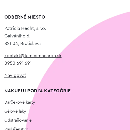
ODBERNÉ MIESTO
Patrícia Hecht, s.r.o.
Galvániho 6,
821 04, Bratislava
kontakt@leminimacaron.sk
0950 691 691
Navigovať
NAKUPUJ PODĽA KATEGÓRIE
Darčekové karty
Gélové laky
Odstraňovanie
Príslušenstvo