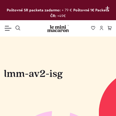
+
Poštovné SR packeta zadarmo:
+ 79 €
Poštovné 1€ Packeta
ČR:
+49€
lmm-av2-isg