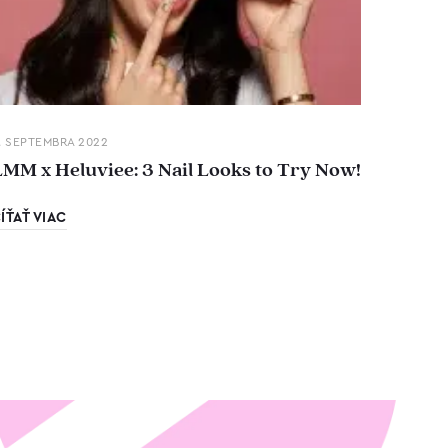
. SEPTEMBRA 2022
LMM x Heluviee: 3 Nail Looks to Try Now!
ÍŤAŤ VIAC