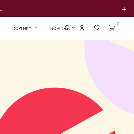
+
€
0
DOPLNKY
NOVINKY