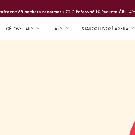
Poštovné SR packeta zadarmo:
+ 79 €
Poštovné 1€ Packeta ČR:
+49
GÉLOVÉ LAKY
LAKY
STAROSTLIVOSŤ A SÉRA