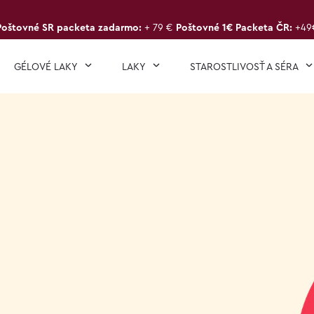
Poštovné SR packeta zadarmo:
+ 79 €
Poštovné 1€ Packeta ČR:
+49
GÉLOVÉ LAKY
LAKY
STAROSTLIVOSŤ A SÉRA