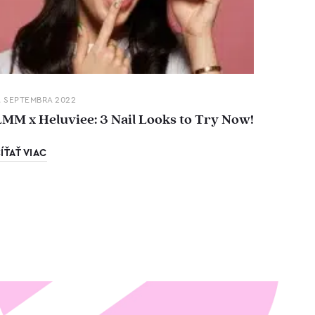
. SEPTEMBRA 2022
LMM x Heluviee: 3 Nail Looks to Try Now!
ÍŤAŤ VIAC