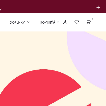
+
€
0
DOPLNKY
NOVINKY