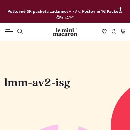
+
Poštovné SR packeta zadarmo:
+ 79 €
Poštovné 1€ Packeta
ČR:
+49€
lmm-av2-isg