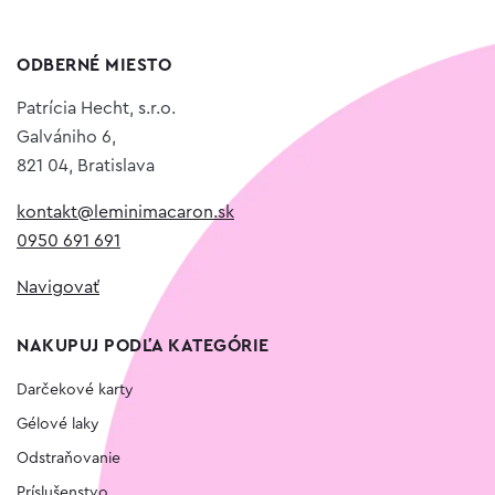
ODBERNÉ MIESTO
Patrícia Hecht, s.r.o.
Galvániho 6,
821 04, Bratislava
kontakt@leminimacaron.sk
0950 691 691
Navigovať
NAKUPUJ PODĽA KATEGÓRIE
Darčekové karty
Gélové laky
Odstraňovanie
Príslušenstvo