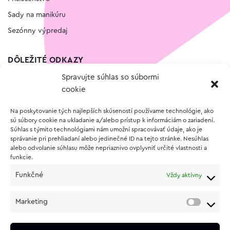
Sady na manikúru
Sezónny výpredaj
DÔLEŽITÉ ODKAZY
Spravujte súhlas so súbormi
Kontakt
cookie
Wishlist
Na poskytovanie tých najlepších skúseností používame technológie, ako
Vernostný program
sú súbory cookie na ukladanie a/alebo prístup k informáciám o zariadení.
Súhlas s týmito technológiami nám umožní spracovávať údaje, ako je
správanie pri prehliadaní alebo jedinečné ID na tejto stránke. Nesúhlas
O NÁKUPE
alebo odvolanie súhlasu môže nepriaznivo ovplyvniť určité vlastnosti a
funkcie.
Obchodné podmienky
Funkčné
Vždy aktívny
Vrátenie a reklamácia tovaru
Zásady používania súborov cookie (EÚ)
Marketing
Ochrana osobných údajov