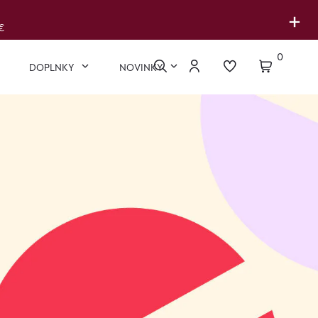
+
€
0
DOPLNKY
NOVINKY