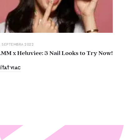
. SEPTEMBRA 2022
LMM x Heluviee: 3 Nail Looks to Try Now!
ÍŤAŤ VIAC