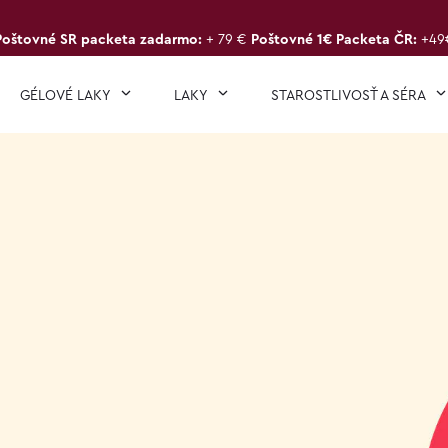
Poštovné SR packeta zadarmo:
+ 79 €
Poštovné 1€ Packeta ČR:
+49
GÉLOVÉ LAKY
LAKY
STAROSTLIVOSŤ A SÉRA