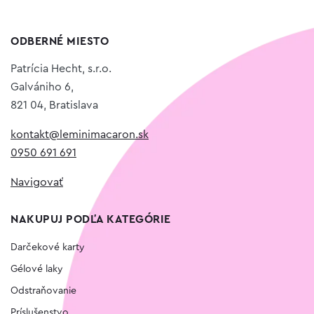
ODBERNÉ MIESTO
Patrícia Hecht, s.r.o.
Galvániho 6,
821 04, Bratislava
kontakt@leminimacaron.sk
0950 691 691
Navigovať
NAKUPUJ PODĽA KATEGÓRIE
Darčekové karty
Gélové laky
Odstraňovanie
Príslušenstvo