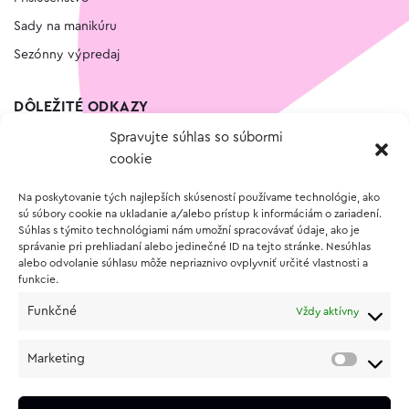
Sady na manikúru
Sezónny výpredaj
DÔLEŽITÉ ODKAZY
Spravujte súhlas so súbormi
Kontakt
cookie
Wishlist
Na poskytovanie tých najlepších skúseností používame technológie, ako
Vernostný program
sú súbory cookie na ukladanie a/alebo prístup k informáciám o zariadení.
Súhlas s týmito technológiami nám umožní spracovávať údaje, ako je
správanie pri prehliadaní alebo jedinečné ID na tejto stránke. Nesúhlas
O NÁKUPE
alebo odvolanie súhlasu môže nepriaznivo ovplyvniť určité vlastnosti a
funkcie.
Obchodné podmienky
Funkčné
Vždy aktívny
Vrátenie a reklamácia tovaru
Zásady používania súborov cookie (EÚ)
Marketing
Ochrana osobných údajov