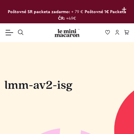
+
Poštovné SR packeta zadarmo:
+ 79 €
Poštovné 1€ Packeta
ČR:
+49€
lmm-av2-isg