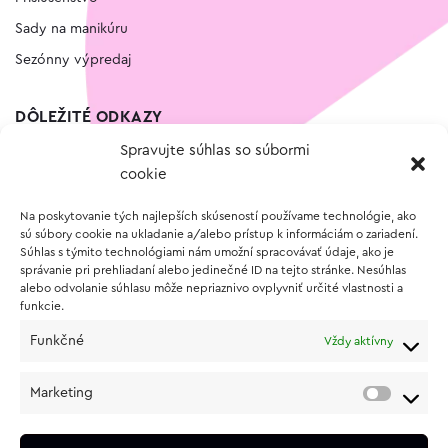
Sady na manikúru
Sezónny výpredaj
DÔLEŽITÉ ODKAZY
Spravujte súhlas so súbormi
Kontakt
cookie
Wishlist
Na poskytovanie tých najlepších skúseností používame technológie, ako
Vernostný program
sú súbory cookie na ukladanie a/alebo prístup k informáciám o zariadení.
Súhlas s týmito technológiami nám umožní spracovávať údaje, ako je
správanie pri prehliadaní alebo jedinečné ID na tejto stránke. Nesúhlas
O NÁKUPE
alebo odvolanie súhlasu môže nepriaznivo ovplyvniť určité vlastnosti a
funkcie.
Obchodné podmienky
Funkčné
Vždy aktívny
Vrátenie a reklamácia tovaru
Zásady používania súborov cookie (EÚ)
Marketing
Ochrana osobných údajov