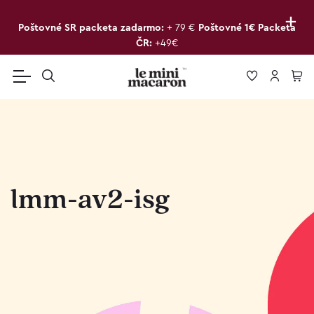
+
Poštovné SR packeta zadarmo:
+ 79 €
Poštovné 1€ Packeta
ČR:
+49€
lmm-av2-isg