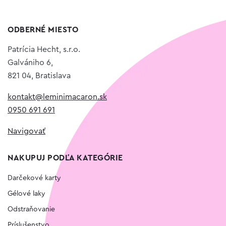
ODBERNÉ MIESTO
Patrícia Hecht, s.r.o.
Galvániho 6,
821 04, Bratislava
kontakt@leminimacaron.sk
0950 691 691
Navigovať
NAKUPUJ PODĽA KATEGÓRIE
Darčekové karty
Gélové laky
Odstraňovanie
Príslušenstvo