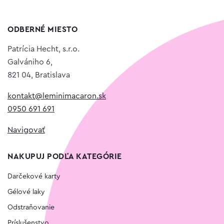
ODBERNÉ MIESTO
Patrícia Hecht, s.r.o.
Galvániho 6,
821 04, Bratislava
kontakt@leminimacaron.sk
0950 691 691
Navigovať
NAKUPUJ PODĽA KATEGÓRIE
Darčekové karty
Gélové laky
Odstraňovanie
Príslušenstvo