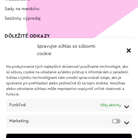
Sady na manikúru
Sezónny výpredaj
DÔLEŽITÉ ODKAZY
Spravujte súhlas so súbormi
Kontakt
cookie
Wishlist
Na poskytovanie tých najlepších skúseností používame technológie, ako
Vernostný program
sú súbory cookie na ukladanie a/alebo prístup k informáciám o zariadení.
Súhlas s týmito technológiami nám umožní spracovávať údaje, ako je
správanie pri prehliadaní alebo jedinečné ID na tejto stránke. Nesúhlas
O NÁKUPE
alebo odvolanie súhlasu môže nepriaznivo ovplyvniť určité vlastnosti a
funkcie.
Obchodné podmienky
Funkčné
Vždy aktívny
Vrátenie a reklamácia tovaru
Zásady používania súborov cookie (EÚ)
Marketing
Ochrana osobných údajov