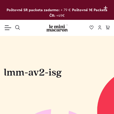
+
Poštovné SR packeta zadarmo:
+ 79 €
Poštovné 1€ Packeta
ČR:
+49€
lmm-av2-isg