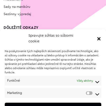
Sady na manikúru
Sezónny výpredaj
DÔLEŽITÉ ODKAZY
Spravujte súhlas so súbormi
Kontakt
cookie
Wishlist
Na poskytovanie tých najlepších skúseností používame technológie, ako
Vernostný program
sú súbory cookie na ukladanie a/alebo prístup k informáciám o zariadení.
Súhlas s týmito technológiami nám umožní spracovávať údaje, ako je
správanie pri prehliadaní alebo jedinečné ID na tejto stránke. Nesúhlas
O NÁKUPE
alebo odvolanie súhlasu môže nepriaznivo ovplyvniť určité vlastnosti a
funkcie.
Obchodné podmienky
Funkčné
Vždy aktívny
Vrátenie a reklamácia tovaru
Zásady používania súborov cookie (EÚ)
Marketing
Ochrana osobných údajov