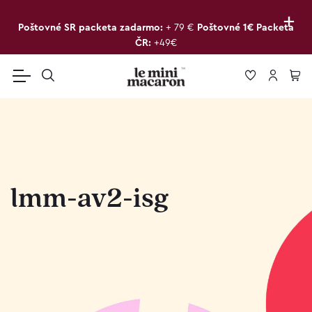
+
Poštovné SR packeta zadarmo:
+ 79 €
Poštovné 1€ Packeta
ČR:
+49€
lmm-av2-isg