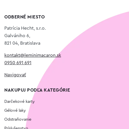
ODBERNÉ MIESTO
Patrícia Hecht, s.r.o.
Galvániho 6,
821 04, Bratislava
kontakt@leminimacaron.sk
0950 691 691
Navigovať
NAKUPUJ PODĽA KATEGÓRIE
Darčekové karty
Gélové laky
Odstraňovanie
Príslušenstvo