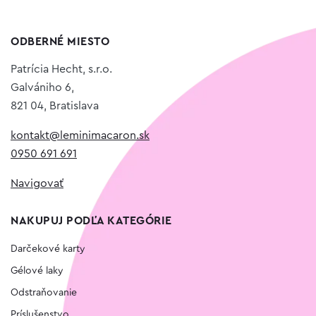
ODBERNÉ MIESTO
Patrícia Hecht, s.r.o.
Galvániho 6,
821 04, Bratislava
kontakt@leminimacaron.sk
0950 691 691
Navigovať
NAKUPUJ PODĽA KATEGÓRIE
Darčekové karty
Gélové laky
Odstraňovanie
Príslušenstvo