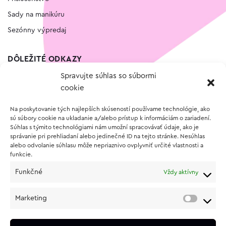
Sady na manikúru
Sezónny výpredaj
DÔLEŽITÉ ODKAZY
Spravujte súhlas so súbormi
Kontakt
cookie
Wishlist
Na poskytovanie tých najlepších skúseností používame technológie, ako
Vernostný program
sú súbory cookie na ukladanie a/alebo prístup k informáciám o zariadení.
Súhlas s týmito technológiami nám umožní spracovávať údaje, ako je
správanie pri prehliadaní alebo jedinečné ID na tejto stránke. Nesúhlas
O NÁKUPE
alebo odvolanie súhlasu môže nepriaznivo ovplyvniť určité vlastnosti a
funkcie.
Obchodné podmienky
Funkčné
Vždy aktívny
Vrátenie a reklamácia tovaru
Zásady používania súborov cookie (EÚ)
Marketing
Ochrana osobných údajov