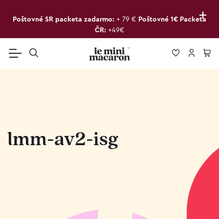
+
Poštovné SR packeta zadarmo:
+ 79 €
Poštovné 1€ Packeta
ČR:
+49€
lmm-av2-isg