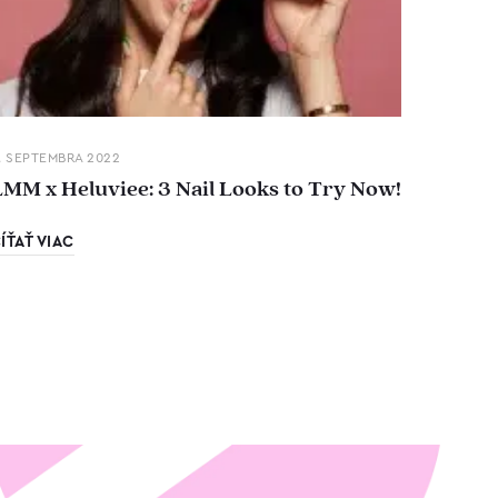
. SEPTEMBRA 2022
LMM x Heluviee: 3 Nail Looks to Try Now!
ÍŤAŤ VIAC