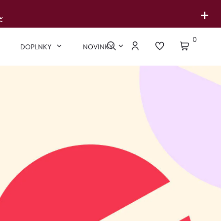
+
€
0
DOPLNKY
NOVINKY