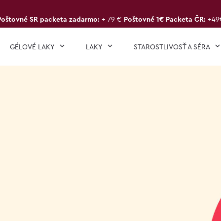
Poštovné SR packeta zadarmo:
+ 79 €
Poštovné 1€ Packeta ČR:
+49
GÉLOVÉ LAKY
LAKY
STAROSTLIVOSŤ A SÉRA