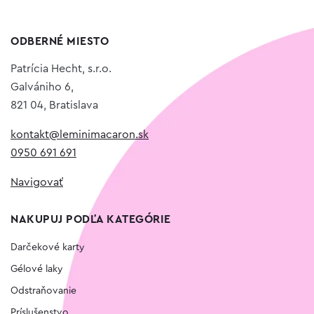
ODBERNÉ MIESTO
Patrícia Hecht, s.r.o.
Galvániho 6,
821 04, Bratislava
kontakt@leminimacaron.sk
0950 691 691
Navigovať
NAKUPUJ PODĽA KATEGÓRIE
Darčekové karty
Gélové laky
Odstraňovanie
Príslušenstvo