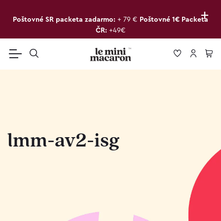
+
Poštovné SR packeta zadarmo:
+ 79 €
Poštovné 1€ Packeta
ČR:
+49€
lmm-av2-isg