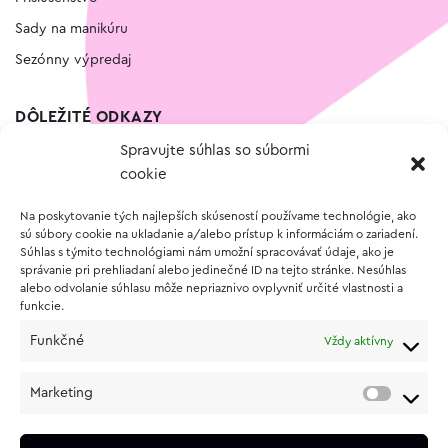
Sady na manikúru
Sezónny výpredaj
DÔLEŽITÉ ODKAZY
Spravujte súhlas so súbormi
Kontakt
cookie
Wishlist
Na poskytovanie tých najlepších skúseností používame technológie, ako
Vernostný program
sú súbory cookie na ukladanie a/alebo prístup k informáciám o zariadení.
Súhlas s týmito technológiami nám umožní spracovávať údaje, ako je
správanie pri prehliadaní alebo jedinečné ID na tejto stránke. Nesúhlas
O NÁKUPE
alebo odvolanie súhlasu môže nepriaznivo ovplyvniť určité vlastnosti a
funkcie.
Obchodné podmienky
Funkčné
Vždy aktívny
Vrátenie a reklamácia tovaru
Zásady používania súborov cookie (EÚ)
Marketing
Ochrana osobných údajov