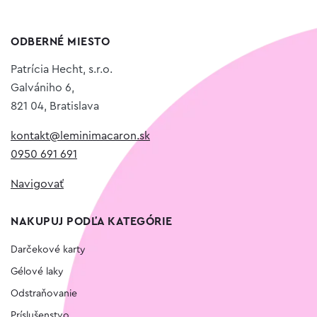
ODBERNÉ MIESTO
Patrícia Hecht, s.r.o.
Galvániho 6,
821 04, Bratislava
kontakt@leminimacaron.sk
0950 691 691
Navigovať
NAKUPUJ PODĽA KATEGÓRIE
Darčekové karty
Gélové laky
Odstraňovanie
Príslušenstvo