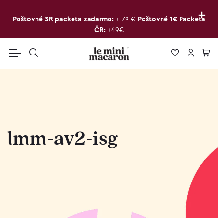
+
Poštovné SR packeta zadarmo:
+ 79 €
Poštovné 1€ Packeta
ČR:
+49€
lmm-av2-isg