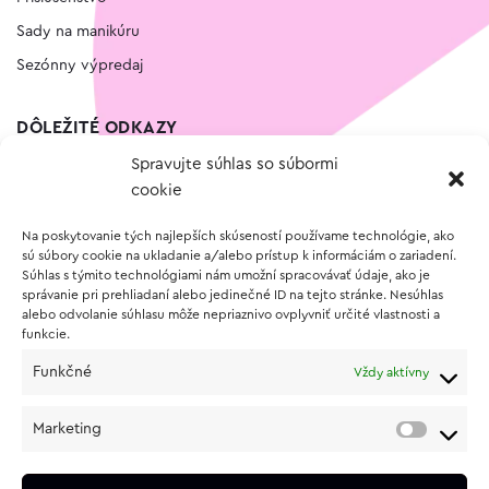
Sady na manikúru
Sezónny výpredaj
DÔLEŽITÉ ODKAZY
Spravujte súhlas so súbormi
Kontakt
cookie
Wishlist
Na poskytovanie tých najlepších skúseností používame technológie, ako
Vernostný program
sú súbory cookie na ukladanie a/alebo prístup k informáciám o zariadení.
Súhlas s týmito technológiami nám umožní spracovávať údaje, ako je
správanie pri prehliadaní alebo jedinečné ID na tejto stránke. Nesúhlas
O NÁKUPE
alebo odvolanie súhlasu môže nepriaznivo ovplyvniť určité vlastnosti a
funkcie.
Obchodné podmienky
Funkčné
Vždy aktívny
Vrátenie a reklamácia tovaru
Zásady používania súborov cookie (EÚ)
Marketing
Ochrana osobných údajov