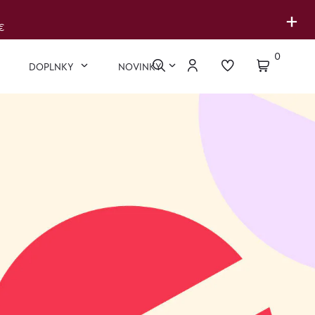
+
€
0
DOPLNKY
NOVINKY