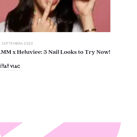
. SEPTEMBRA 2022
LMM x Heluviee: 3 Nail Looks to Try Now!
ÍŤAŤ VIAC