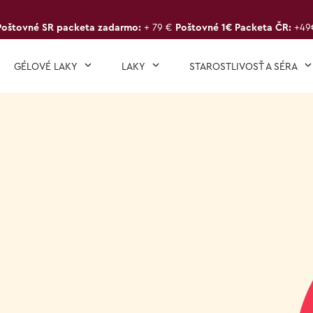
Poštovné SR packeta zadarmo:
+ 79 €
Poštovné 1€ Packeta ČR:
+49
GÉLOVÉ LAKY
LAKY
STAROSTLIVOSŤ A SÉRA