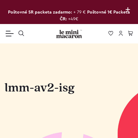
+
Poštovné SR packeta zadarmo:
+ 79 €
Poštovné 1€ Packeta
ČR:
+49€
lmm-av2-isg