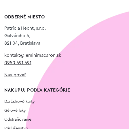
ODBERNÉ MIESTO
Patrícia Hecht, s.r.o.
Galvániho 6,
821 04, Bratislava
kontakt@leminimacaron.sk
0950 691 691
Navigovať
NAKUPUJ PODĽA KATEGÓRIE
Darčekové karty
Gélové laky
Odstraňovanie
Príslušenstvo