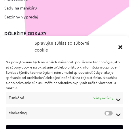
Sady na manikúru
Sezónny výpredaj
DÔLEŽITÉ ODKAZY
Spravujte súhlas so súbormi
Kontakt
cookie
Wishlist
Na poskytovanie tých najlepších skúseností používame technológie, ako
Vernostný program
sú súbory cookie na ukladanie a/alebo prístup k informáciám o zariadení.
Súhlas s týmito technológiami nám umožní spracovávať údaje, ako je
správanie pri prehliadaní alebo jedinečné ID na tejto stránke. Nesúhlas
O NÁKUPE
alebo odvolanie súhlasu môže nepriaznivo ovplyvniť určité vlastnosti a
funkcie.
Obchodné podmienky
Funkčné
Vždy aktívny
Vrátenie a reklamácia tovaru
Zásady používania súborov cookie (EÚ)
Marketing
Ochrana osobných údajov