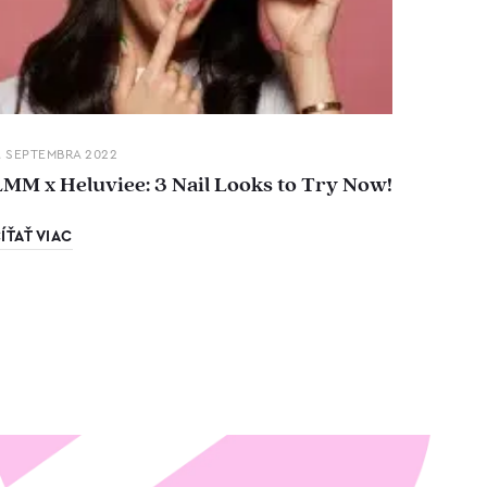
. SEPTEMBRA 2022
LMM x Heluviee: 3 Nail Looks to Try Now!
ÍŤAŤ VIAC