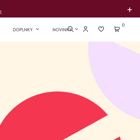
+
€
0
DOPLNKY
NOVINKY