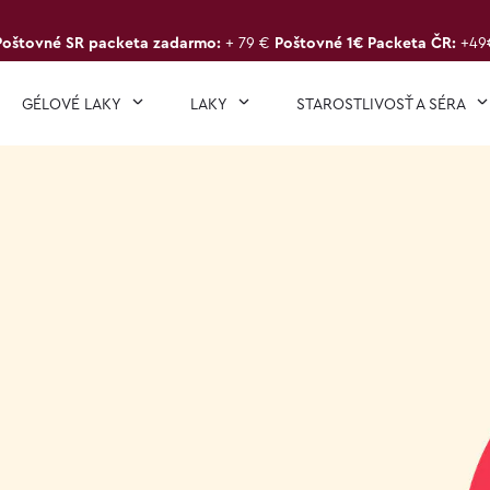
Poštovné SR packeta zadarmo:
+ 79 €
Poštovné 1€ Packeta ČR:
+49
GÉLOVÉ LAKY
LAKY
STAROSTLIVOSŤ A SÉRA