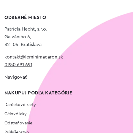
ODBERNÉ MIESTO
Patrícia Hecht, s.r.o.
Galvániho 6,
821 04, Bratislava
kontakt@leminimacaron.sk
0950 691 691
Navigovať
NAKUPUJ PODĽA KATEGÓRIE
Darčekové karty
Gélové laky
Odstraňovanie
Príslušenstvo