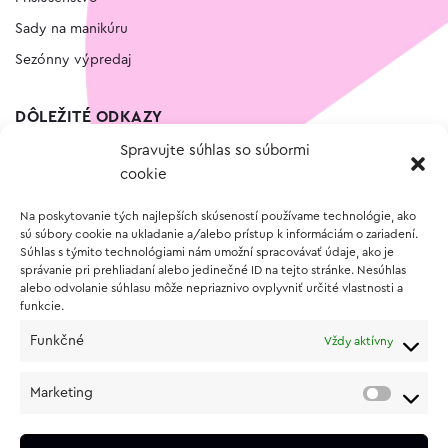
Sady na manikúru
Sezónny výpredaj
DÔLEŽITÉ ODKAZY
Spravujte súhlas so súbormi
Kontakt
cookie
Wishlist
Na poskytovanie tých najlepších skúseností používame technológie, ako
Vernostný program
sú súbory cookie na ukladanie a/alebo prístup k informáciám o zariadení.
Súhlas s týmito technológiami nám umožní spracovávať údaje, ako je
správanie pri prehliadaní alebo jedinečné ID na tejto stránke. Nesúhlas
O NÁKUPE
alebo odvolanie súhlasu môže nepriaznivo ovplyvniť určité vlastnosti a
funkcie.
Obchodné podmienky
Funkčné
Vždy aktívny
Vrátenie a reklamácia tovaru
Zásady používania súborov cookie (EÚ)
Marketing
Ochrana osobných údajov