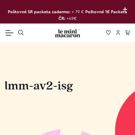
+
Poštovné SR packeta zadarmo:
+ 79 €
Poštovné 1€ Packeta
ČR:
+49€
lmm-av2-isg