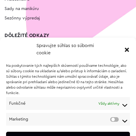
Sady na manikúru
Sezónny výpredaj
DÔLEŽITÉ ODKAZY
Spravujte súhlas so súbormi
Kontakt
cookie
Wishlist
Na poskytovanie tých najlepších skúseností používame technológie, ako
Vernostný program
sú súbory cookie na ukladanie a/alebo prístup k informáciám o zariadení.
Súhlas s týmito technológiami nám umožní spracovávať údaje, ako je
správanie pri prehliadaní alebo jedinečné ID na tejto stránke. Nesúhlas
O NÁKUPE
alebo odvolanie súhlasu môže nepriaznivo ovplyvniť určité vlastnosti a
funkcie.
Obchodné podmienky
Funkčné
Vždy aktívny
Vrátenie a reklamácia tovaru
Zásady používania súborov cookie (EÚ)
Marketing
Ochrana osobných údajov