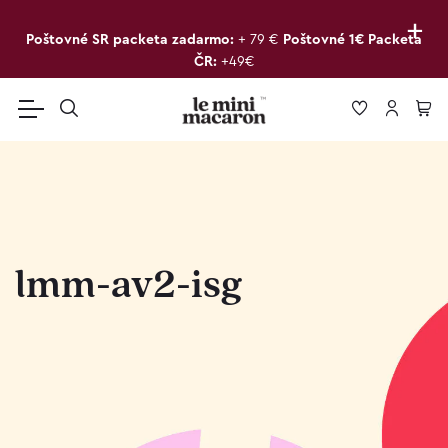
+
Poštovné SR packeta zadarmo:
+ 79 €
Poštovné 1€ Packeta
ČR:
+49€
lmm-av2-isg