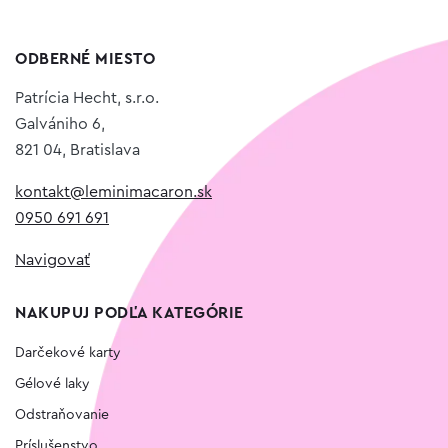
ODBERNÉ MIESTO
Patrícia Hecht, s.r.o.
Galvániho 6,
821 04, Bratislava
kontakt@leminimacaron.sk
0950 691 691
Navigovať
NAKUPUJ PODĽA KATEGÓRIE
Darčekové karty
Gélové laky
Odstraňovanie
Príslušenstvo