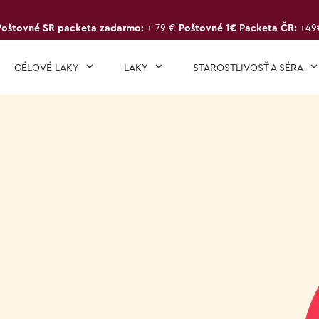
Poštovné SR packeta zadarmo:
+ 79 €
Poštovné 1€ Packeta ČR:
+49
GÉLOVÉ LAKY
LAKY
STAROSTLIVOSŤ A SÉRA