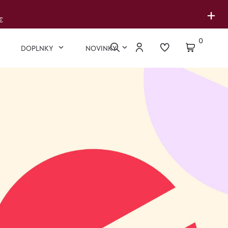
+
€
0
DOPLNKY
NOVINKY