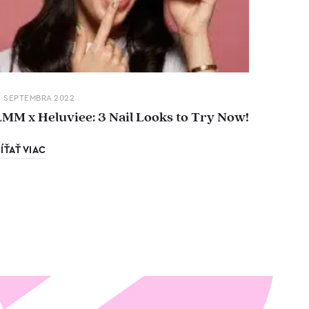
. SEPTEMBRA 2022
LMM x Heluviee: 3 Nail Looks to Try Now!
ÍŤAŤ VIAC