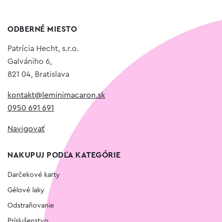
ODBERNÉ MIESTO
Patrícia Hecht, s.r.o.
Galvániho 6,
821 04, Bratislava
kontakt@leminimacaron.sk
0950 691 691
Navigovať
NAKUPUJ PODĽA KATEGÓRIE
Darčekové karty
Gélové laky
Odstraňovanie
Príslušenstvo