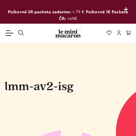
+
Poštovné SR packeta zadarmo:
+ 79 €
Poštovné 1€ Packeta
ČR:
+49€
lmm-av2-isg