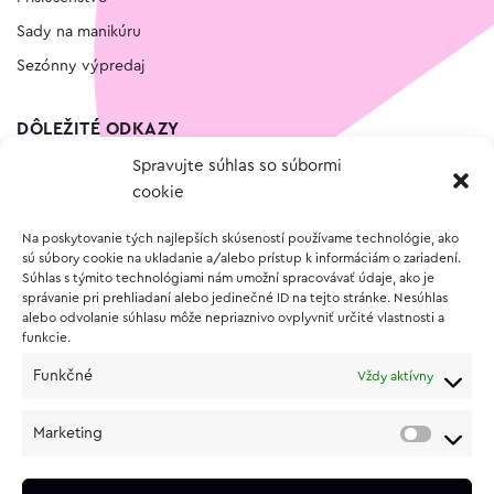
Sady na manikúru
Sezónny výpredaj
DÔLEŽITÉ ODKAZY
Spravujte súhlas so súbormi
Kontakt
cookie
Wishlist
Na poskytovanie tých najlepších skúseností používame technológie, ako
Vernostný program
sú súbory cookie na ukladanie a/alebo prístup k informáciám o zariadení.
Súhlas s týmito technológiami nám umožní spracovávať údaje, ako je
správanie pri prehliadaní alebo jedinečné ID na tejto stránke. Nesúhlas
O NÁKUPE
alebo odvolanie súhlasu môže nepriaznivo ovplyvniť určité vlastnosti a
funkcie.
Obchodné podmienky
Funkčné
Vždy aktívny
Vrátenie a reklamácia tovaru
Zásady používania súborov cookie (EÚ)
Marketing
Ochrana osobných údajov