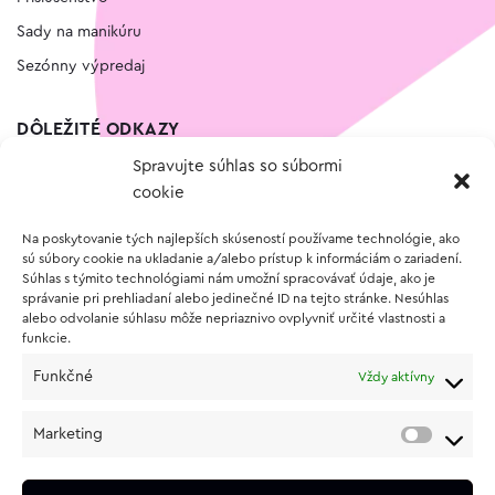
Sady na manikúru
Sezónny výpredaj
DÔLEŽITÉ ODKAZY
Spravujte súhlas so súbormi
Kontakt
cookie
Wishlist
Na poskytovanie tých najlepších skúseností používame technológie, ako
Vernostný program
sú súbory cookie na ukladanie a/alebo prístup k informáciám o zariadení.
Súhlas s týmito technológiami nám umožní spracovávať údaje, ako je
správanie pri prehliadaní alebo jedinečné ID na tejto stránke. Nesúhlas
O NÁKUPE
alebo odvolanie súhlasu môže nepriaznivo ovplyvniť určité vlastnosti a
funkcie.
Obchodné podmienky
Funkčné
Vždy aktívny
Vrátenie a reklamácia tovaru
Zásady používania súborov cookie (EÚ)
Marketing
Ochrana osobných údajov