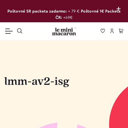
+
Poštovné SR packeta zadarmo:
+ 79 €
Poštovné 1€ Packeta
ČR:
+49€
lmm-av2-isg