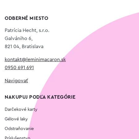
ODBERNÉ MIESTO
Patrícia Hecht, s.r.o.
Galvániho 6,
821 04, Bratislava
kontakt@leminimacaron.sk
0950 691 691
Navigovať
NAKUPUJ PODĽA KATEGÓRIE
Darčekové karty
Gélové laky
Odstraňovanie
Príslušenstvo