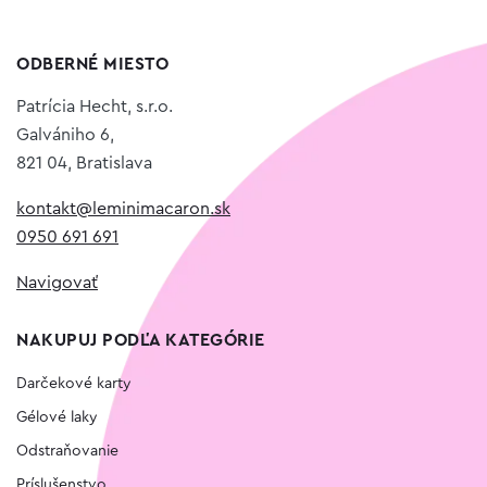
ODBERNÉ MIESTO
Patrícia Hecht, s.r.o.
Galvániho 6,
821 04, Bratislava
kontakt@leminimacaron.sk
0950 691 691
Navigovať
NAKUPUJ PODĽA KATEGÓRIE
Darčekové karty
Gélové laky
Odstraňovanie
Príslušenstvo