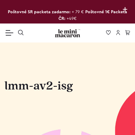
+
Poštovné SR packeta zadarmo:
+ 79 €
Poštovné 1€ Packeta
ČR:
+49€
lmm-av2-isg