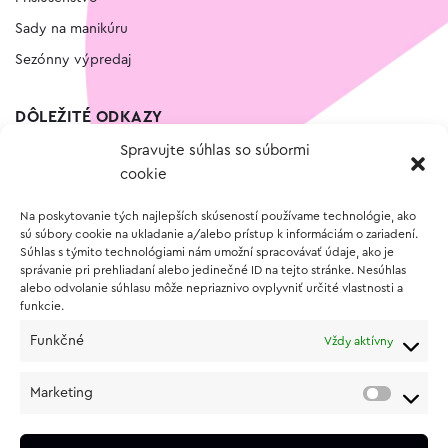
Sady na manikúru
Sezónny výpredaj
DÔLEŽITÉ ODKAZY
Spravujte súhlas so súbormi
Kontakt
cookie
Wishlist
Na poskytovanie tých najlepších skúseností používame technológie, ako
Vernostný program
sú súbory cookie na ukladanie a/alebo prístup k informáciám o zariadení.
Súhlas s týmito technológiami nám umožní spracovávať údaje, ako je
správanie pri prehliadaní alebo jedinečné ID na tejto stránke. Nesúhlas
O NÁKUPE
alebo odvolanie súhlasu môže nepriaznivo ovplyvniť určité vlastnosti a
funkcie.
Obchodné podmienky
Funkčné
Vždy aktívny
Vrátenie a reklamácia tovaru
Zásady používania súborov cookie (EÚ)
Marketing
Ochrana osobných údajov