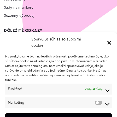
Sady na manikúru
Sezónny výpredaj
DÔLEŽITÉ ODKAZY
Spravujte súhlas so súbormi
Kontakt
cookie
Wishlist
Na poskytovanie tých najlepších skúseností používame technológie, ako
Vernostný program
sú súbory cookie na ukladanie a/alebo prístup k informáciám o zariadení.
Súhlas s týmito technológiami nám umožní spracovávať údaje, ako je
správanie pri prehliadaní alebo jedinečné ID na tejto stránke. Nesúhlas
O NÁKUPE
alebo odvolanie súhlasu môže nepriaznivo ovplyvniť určité vlastnosti a
funkcie.
Obchodné podmienky
Funkčné
Vždy aktívny
Vrátenie a reklamácia tovaru
Zásady používania súborov cookie (EÚ)
Marketing
Ochrana osobných údajov