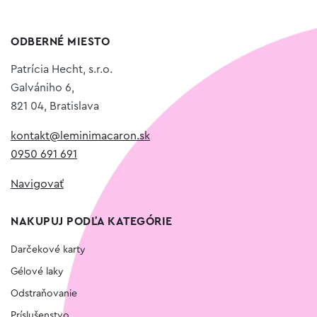
ODBERNÉ MIESTO
Patrícia Hecht, s.r.o.
Galvániho 6,
821 04, Bratislava
kontakt@leminimacaron.sk
0950 691 691
Navigovať
NAKUPUJ PODĽA KATEGÓRIE
Darčekové karty
Gélové laky
Odstraňovanie
Príslušenstvo