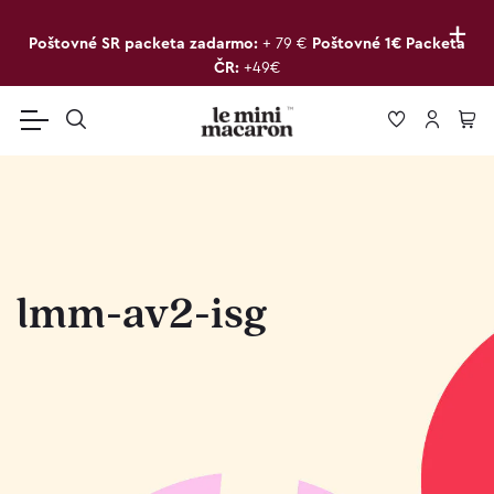
+
Poštovné SR packeta zadarmo:
+ 79 €
Poštovné 1€ Packeta
ČR:
+49€
lmm-av2-isg