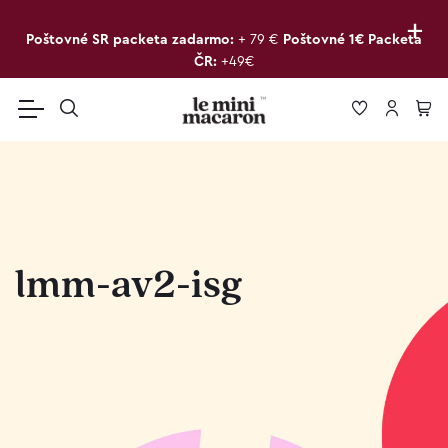
+
Poštovné SR packeta zadarmo:
+ 79 €
Poštovné 1€ Packeta
ČR:
+49€
lmm-av2-isg