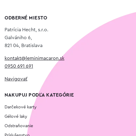
ODBERNÉ MIESTO
Patrícia Hecht, s.r.o.
Galvániho 6,
821 04, Bratislava
kontakt@leminimacaron.sk
0950 691 691
Navigovať
NAKUPUJ PODĽA KATEGÓRIE
Darčekové karty
Gélové laky
Odstraňovanie
Príslušenstvo