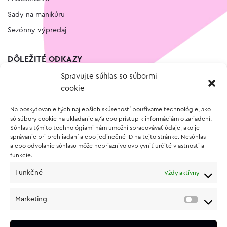
Sady na manikúru
Sezónny výpredaj
DÔLEŽITÉ ODKAZY
Spravujte súhlas so súbormi
Kontakt
cookie
Wishlist
Na poskytovanie tých najlepších skúseností používame technológie, ako
Vernostný program
sú súbory cookie na ukladanie a/alebo prístup k informáciám o zariadení.
Súhlas s týmito technológiami nám umožní spracovávať údaje, ako je
správanie pri prehliadaní alebo jedinečné ID na tejto stránke. Nesúhlas
O NÁKUPE
alebo odvolanie súhlasu môže nepriaznivo ovplyvniť určité vlastnosti a
funkcie.
Obchodné podmienky
Funkčné
Vždy aktívny
Vrátenie a reklamácia tovaru
Zásady používania súborov cookie (EÚ)
Marketing
Ochrana osobných údajov