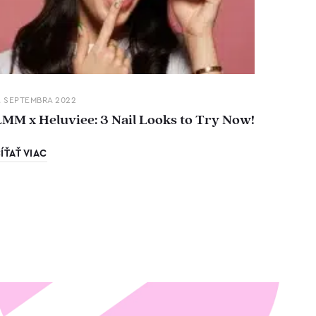
. SEPTEMBRA 2022
LMM x Heluviee: 3 Nail Looks to Try Now!
ÍŤAŤ VIAC