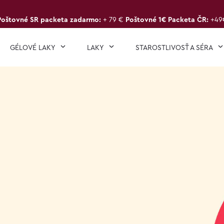
Poštovné SR packeta zadarmo:
+ 79 €
Poštovné 1€ Packeta ČR:
+49
GÉLOVÉ LAKY
LAKY
STAROSTLIVOSŤ A SÉRA