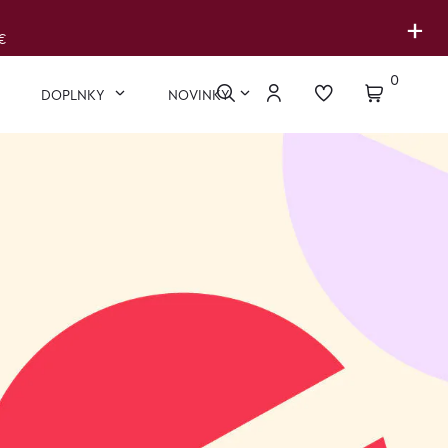
+
€
0
DOPLNKY
NOVINKY