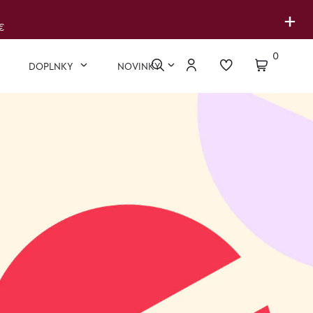
+
€
0
DOPLNKY
NOVINKY