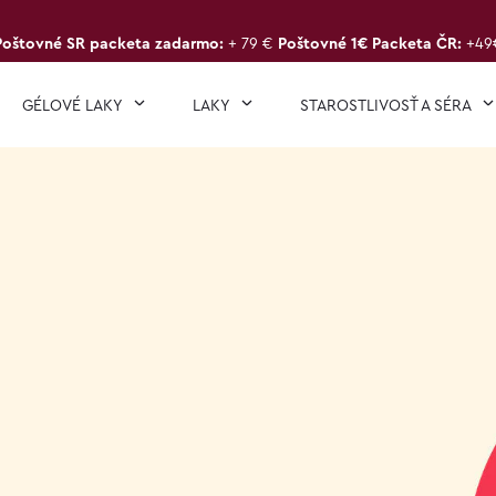
Poštovné SR packeta zadarmo:
+ 79 €
Poštovné 1€ Packeta ČR:
+49
GÉLOVÉ LAKY
LAKY
STAROSTLIVOSŤ A SÉRA