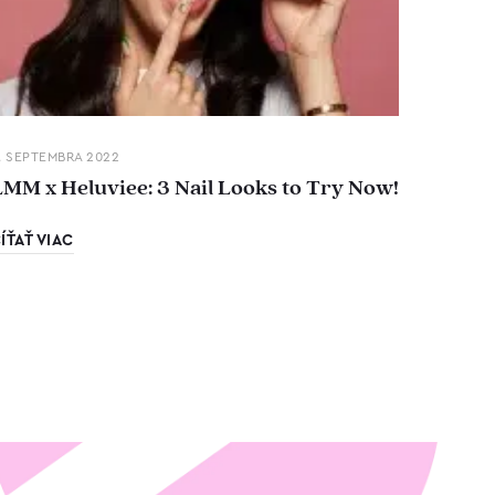
. SEPTEMBRA 2022
LMM x Heluviee: 3 Nail Looks to Try Now!
ÍŤAŤ VIAC