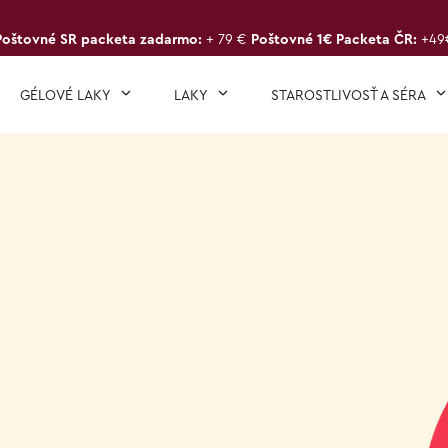
Poštovné SR packeta zadarmo:
+ 79 €
Poštovné 1€ Packeta ČR:
+49
GÉLOVÉ LAKY
LAKY
STAROSTLIVOSŤ A SÉRA