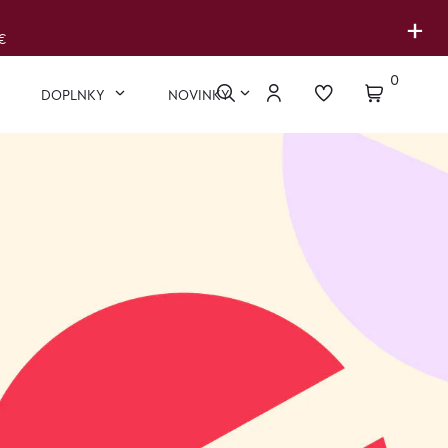
+
€
0
DOPLNKY
NOVINKY