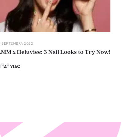
. SEPTEMBRA 2022
LMM x Heluviee: 3 Nail Looks to Try Now!
ÍŤAŤ VIAC